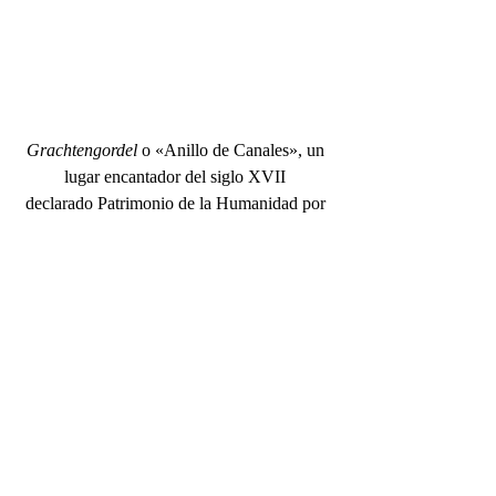
Grachtengordel
 o «Anillo de Canales», un 
lugar encantador del siglo XVII 
declarado Patrimonio de la Humanidad por 
la UNESCO.
Lugares y artistas como los mencionados, 
son el resultado de una riqueza pasada que, a 
los ojos inexpertos del turista común, puede 
pasar desapercibida; así que si tú, apreciado 
lector, eres un viajero perspicaz que desea 
develar los secretos históricos de su próximo 