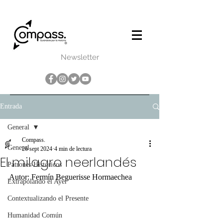
Newsletter
Entrada
General
Compass.
General
26 sept 2024
4 min de lectura
El milagro neerlandés
Patrones Históricos
Autor: Fermín Beguerisse Hormaechea
Extrapolando el Ayer
Contextualizando el Presente
Humanidad Común