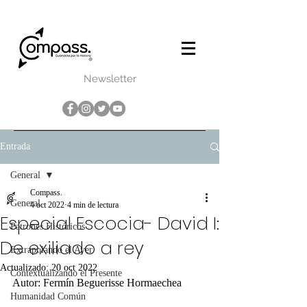
Newsletter
Entrada
General
Compass.
General
4 oct 2022
4 min de lectura
Especial Escocia- David I:
Patrones Históricos
De exiliado a rey
Extrapolando el Ayer
Actualizado:
20 oct 2022
Contextualizando el Presente
Autor: Fermín Beguerisse Hormaechea
Humanidad Común