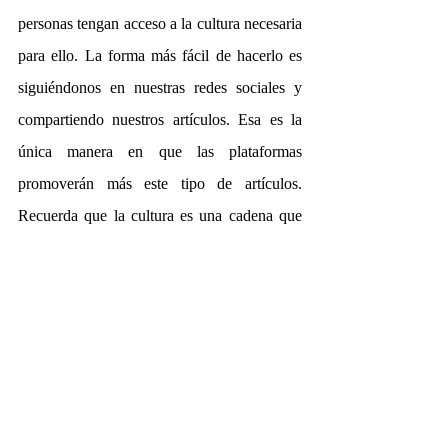
personas tengan acceso a la cultura necesaria 
para ello. La forma más fácil de hacerlo es 
siguiéndonos en nuestras redes sociales y 
compartiendo nuestros artículos. Esa es la 
única manera en que las plataformas 
promoverán más este tipo de artículos. 
Recuerda que la cultura es una cadena que 
debemos proteger y a la que debemos sumar. 
Por favor no la rompas. Da clic aquí y 
síguenos: 
Facebook
, 
Instagram
. 