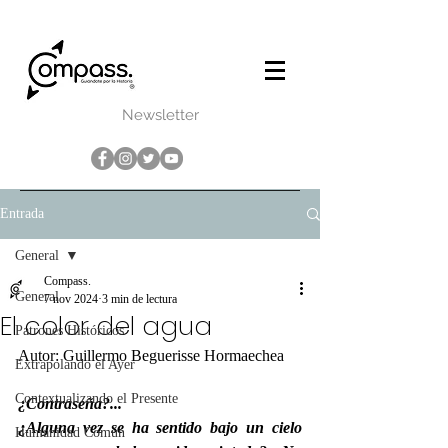
Newsletter
Entrada
General
Compass.
General
7 nov 2024
3 min de lectura
El color del agua
Patrones Históricos
Autor: Guillermo Beguerisse Hormaechea
Extrapolando el Ayer
Contextualizando el Presente
¿Contraseña?...
¿Alguna vez se ha sentido bajo un cielo 
Humanidad Común