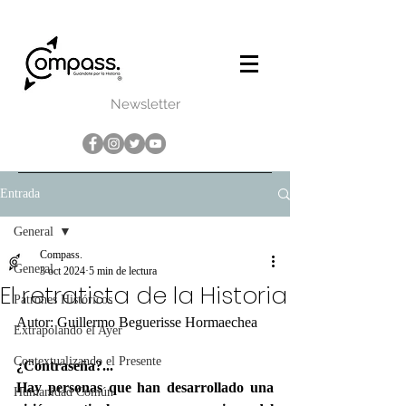
Newsletter
Entrada
General
Compass.
General
3 oct 2024
5 min de lectura
El retratista de la Historia
Patrones Históricos
Autor: Guillermo Beguerisse Hormaechea
Extrapolando el Ayer
Contextualizando el Presente
¿Contraseña?...
Hay personas que han desarrollado una 
Humanidad Común