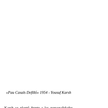
«Pau Casals Defilló» 1954 - Yousuf Karsh
Karsh se plantó frente a las personalidades 