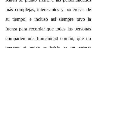
más complejas, interesantes y poderosas de 
su tiempo, e incluso así siempre tuvo la 
fuerza para recordar que todas las personas 
comparten una humanidad común, que no 
importa si quien te habla es un primer 
ministro o un adolescente apasionado, la 
humildad y el respeto son las herramientas 
para que el otro dé su mejor cara.
Si usted, apreciado lector, cree que el mundo 
debe verse con la misma apertura y respeto 
con la que un buen fotógrafo debe 
aproximarse a lo que piensa capturar, lo 