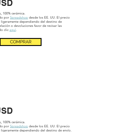
USD
s, 100% cerámica.
ado por
Spreadshop
desde los EE. UU. El precio
 ligeramente dependiendo del destino de
elación o devoluciones favor de revisar las
do clic
aquí
.
COMPRAR
USD
s, 100% cerámica.
ado por
Spreadshop
desde los EE. UU. El precio
ligeramente dependiendo del destino de envío.