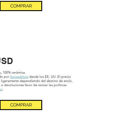
COMPRAR
USD
s, 100% cerámica.
ado por
Spreadshop
desde los EE. UU. El precio
ligeramente dependiendo del destino de envío.
 o devoluciones favor de revisar las políticas
uí
.
COMPRAR