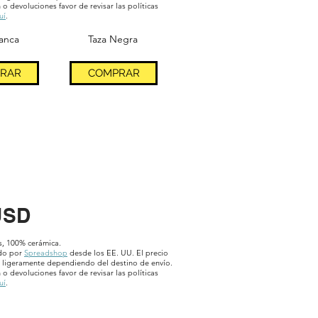
 o devoluciones favor de revisar las políticas
uí
.
lanca
Taza Negra
RAR
COMPRAR
USD
s, 100% cerámica.
ado por
Spreadshop
desde los EE. UU. El precio
ligeramente dependiendo del destino de envío.
 o devoluciones favor de revisar las políticas
uí
.