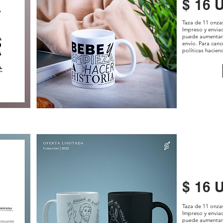
$ 16 
Taza de 11 onza
Impreso y envi
puede aumentar
envío. Para canc
políticas hacien
$ 16 
Taza de 11 onza
Impreso y envi
puede aumentar 