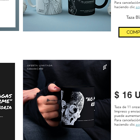
Para cancelación
haciendo clic
aq
Taza B
COMP
$ 16 
Taza de 11 onza
Impreso y envi
puede aumentar 
Para cancelación
haciendo clic
aq