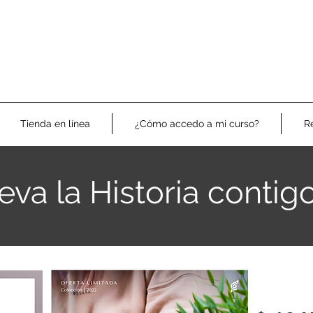
Tienda en línea
¿Cómo accedo a mi curso?
R
eva la Historia contig