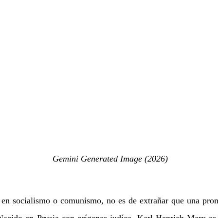
Gemini Generated Image (2026)
en socialismo o comunismo, no es de extrañar que una promi
Nacido en Prusia con orígenes judíos, Karl Henrich Marx es