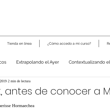
Tienda en línea
¿Cómo accedo a mi curso?
R
icos
Extrapolando el Ayer
Contextualizando e
Libre Análisis
 2019
2 min de lectura
, antes de conocer a M
uerisse Hormaechea