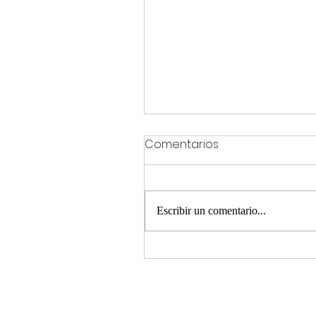
Comentarios
Escribir un comentario...
«Aquiles» en Kirguistán