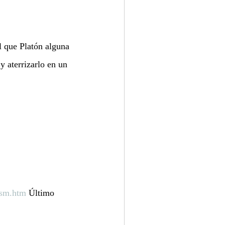
l que Platón alguna 
y aterrizarlo en un 
ism.htm
 Último 