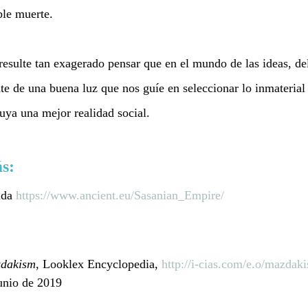
ble muerte.
o resulte tan exagerado pensar que en el mundo de las ideas, de
te de una buena luz que nos guíe en seleccionar lo inmaterial 
uya una mejor realidad social.
s:
da 
https://www.ancient.eu/Sasanian_Empire/
dakism
, Looklex Encyclopedia, 
http://i-cias.com/e.o/mazdak
unio de 2019 