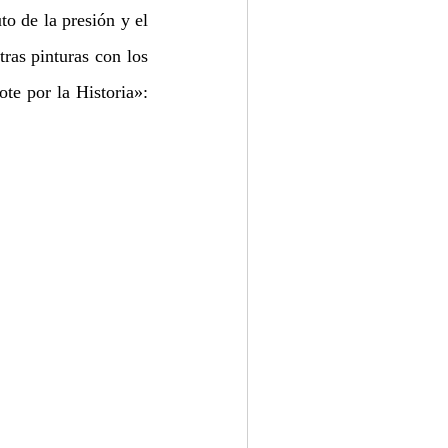
o de la presión y el 
ras pinturas con los 
ojos de un experto, te recomiendo el primer curso online de «Compass. Guiándote por la Historia»: 