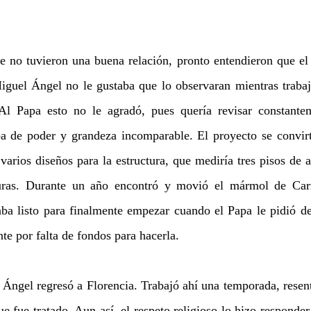
 no tuvieron una buena relación, pronto entendieron que el co
guel Ángel no le gustaba que lo observaran mientras trabaja
 Al Papa esto no le agradó, pues quería revisar constantem
a de poder y grandeza incomparable. El proyecto se convirti
arios diseños para la estructura, que mediría tres pisos de al
turas. Durante un año encontró y movió el mármol de Carr
ba listo para finalmente empezar cuando el Papa le pidió deja
e por falta de fondos para hacerla. 
Ángel regresó a Florencia. Trabajó ahí una temporada, resenti
ue fue tratado. Aun así, el respeto religioso lo hizo responde