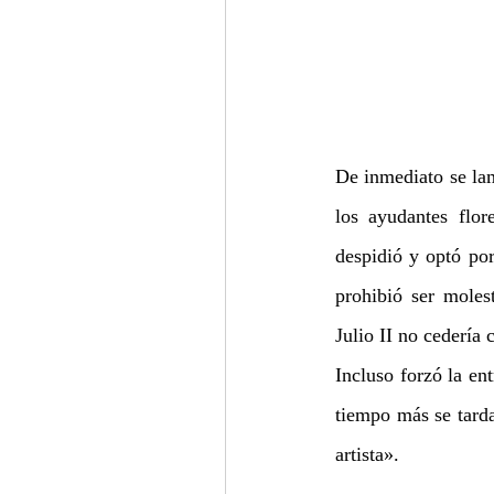
De inmediato se lam
los ayudantes flor
despidió y optó por 
prohibió ser moles
Julio II no cedería 
Incluso forzó la en
tiempo más se tarda
artista». 