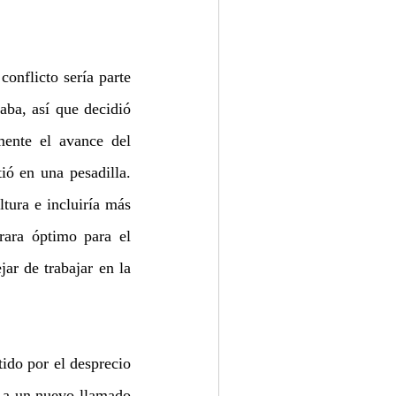
nflicto sería parte 
ba, así que decidió 
ente el avance del 
ó en una pesadilla. 
tura e incluiría más 
ara óptimo para el 
r de trabajar en la 
do por el desprecio 
r a un nuevo llamado 