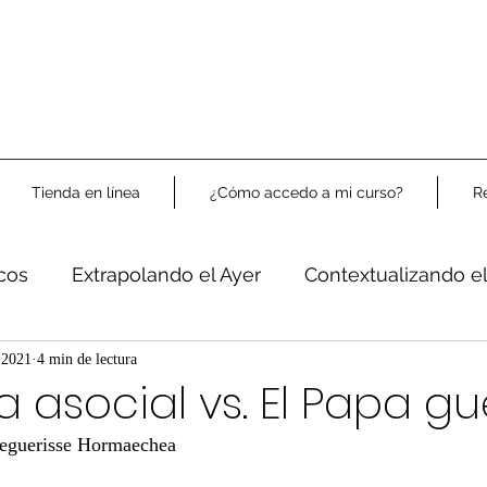
Tienda en línea
¿Cómo accedo a mi curso?
R
icos
Extrapolando el Ayer
Contextualizando e
Libre Análisis
 2021
4 min de lectura
sta asocial vs. El Papa g
Beguerisse Hormaechea