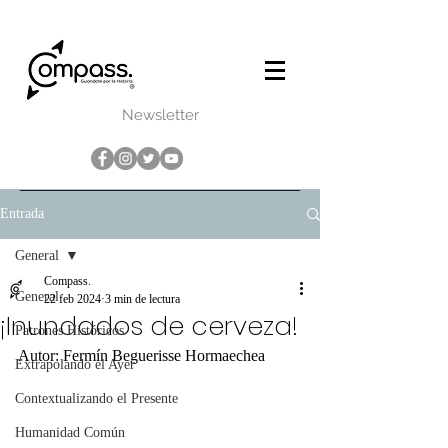
Newsletter
Entrada
General
Compass.
General
22 feb 2024
3 min de lectura
¡Inundados de cerveza!
Patrones Históricos
Autor: Fermín Beguerisse Hormaechea
Extrapolando el Ayer
Contextualizando el Presente
Humanidad Común