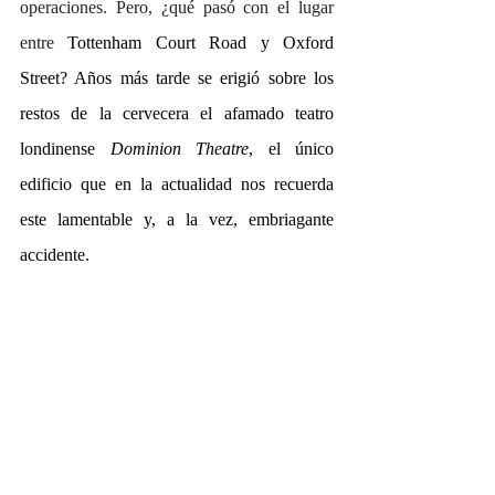
operaciones. Pero, ¿qué pasó con el lugar 
entre 
Tottenham Court Road y Oxford 
Street? Años más tarde se erigió sobre los 
restos de la cervecera el afamado teatro 
londinense 
Dominion Theatre
, el único 
edificio que en la actualidad nos recuerda 
este lamentable y, a la vez, embriagante 
accidente.
¿Conoces más accidentes empresariales 
ocasionados por haber hecho menos algunos 
sucesos que en realidad eran de gran 
importancia?