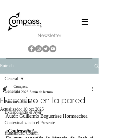
Newsletter
Entrada
General
Compass.
General
3 jul 2025
5 min de lectura
El asesino en la pared
Patrones Históricos
Actualizado:
10 oct 2025
Extrapolando el Ayer
Autor: Guillermo Beguerisse Hormaechea
Contextualizando el Presente
¿Contraseña?...
Humanidad Común