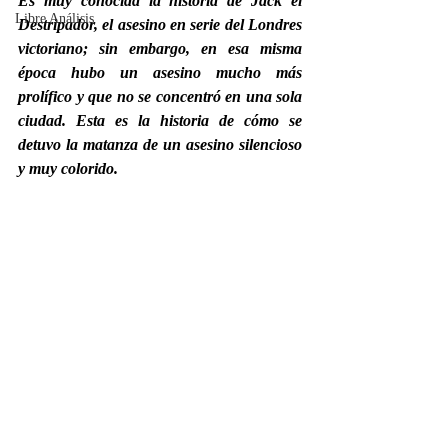
Es muy conocida la historia de Jack el 
Libre Análisis
Destripador, el asesino en serie del Londres 
victoriano; sin embargo, en esa misma 
época hubo un asesino mucho más 
prolífico y que no se concentró en una sola 
ciudad. Esta es la historia de cómo se 
detuvo la matanza de un asesino silencioso 
y muy colorido.