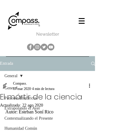
Newsletter
Entrada
General
Compass.
General
17 mar 2020
4 min de lectura
El mártir de la ciencia
Patrones Históricos
Actualizado:
22 ago 2020
Extrapolando el Ayer
Autor: Esteban Soní Rico
Contextualizando el Presente
Humanidad Común