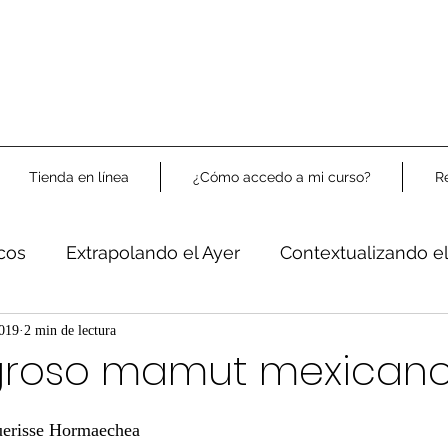
Tienda en línea
¿Cómo accedo a mi curso?
R
icos
Extrapolando el Ayer
Contextualizando e
Libre Análisis
2019
2 min de lectura
agroso mamut mexican
uerisse Hormaechea