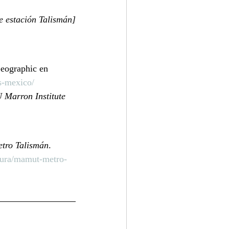
 estación Talismán]
Geographic en 
s-mexico/
 Marron Institute 
etro Talismán
. 
ltura/mamut-metro-