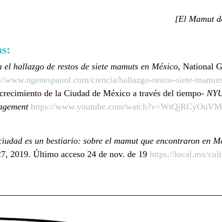
[El Mamut de
s: 
el hallazgo de restos de siete mamuts en México
, National 
://www.ngenespanol.com/ciencia/hallazgo-restos-siete-mamut
recimiento de la Ciudad de México a través del tiempo- 
NYU
agement 
https://www.youtube.com/watch?v=WtQjRCyOuVM
ciudad es un bestiario: sobre el mamut que encontraron en M
7, 2019. Último acceso 24 de nov. de 19 
https://local.mx/cu