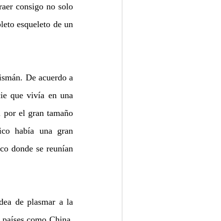
raer consigo no solo 
eto esqueleto de un 
lismán. De acuerdo a 
ie que vivía en una 
 por el gran tamaño 
co había una gran 
o donde se reunían 
ea de plasmar a la 
 países como China, 