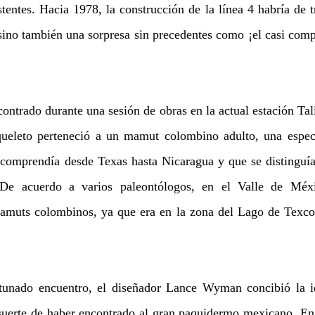
stentes. Hacia 1978, la construcción de la línea 4 habría de t
sino también una sorpresa sin precedentes como ¡el casi compl
contrado durante una sesión de obras en la actual estación Ta
squeleto perteneció a un mamut colombino adulto, una espec
 comprendía desde Texas hasta Nicaragua y que se distinguía
 De acuerdo a varios paleontólogos, en el Valle de Méxi
amuts colombinos, ya que era en la zona del Lago de Texcoc
rtunado encuentro, el diseñador Lance Wyman concibió la id
 suerte de haber encontrado al gran paquidermo mexicano. En