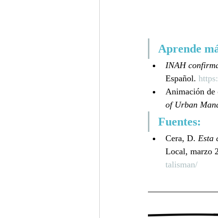
Aprende má
INAH confirma 
Español. 
https
Animación de c
of Urban Man
Fuentes: 
Cera, D. 
Esta 
Local, marzo 2
talisman/