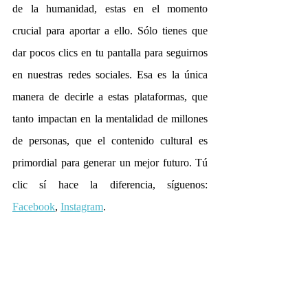
de la humanidad, estas en el momento 
crucial para aportar a ello. Sólo tienes que 
dar pocos clics en tu pantalla para seguirnos 
en nuestras redes sociales. Esa es la única 
manera de decirle a estas plataformas, que 
tanto impactan en la mentalidad de millones 
de personas, que el contenido cultural es 
primordial para generar un mejor futuro. Tú 
clic sí hace la diferencia, síguenos: 
Facebook
, 
Instagram
. 
Recuerda que la cultura es una cadena que 
debes proteger y a la que debes sumar. Por 
favor no la rompas por apatía. 