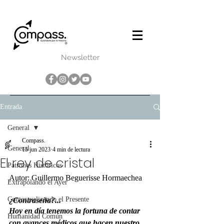
Newsletter
Entrada
General
Compass.
General
15 jun 2023
4 min de lectura
El rey de cristal
Patrones Históricos
Autor: Guillermo Beguerisse Hormaechea
Extrapolando el Ayer
Contextualizando el Presente
¿Contraseña?...
Hoy en día tenemos la fortuna de contar 
Humanidad Común
con avances médicos que hacen nuestro 