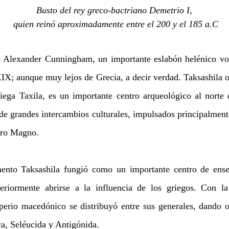
Busto del rey greco-bactriano Demetrio I, 
quien reinó aproximadamente entre el 200 y el 185 a.C
o Alexander Cunningham, un importante eslabón helénico volv
XIX; aunque muy lejos de Grecia, a decir verdad. Taksashila o
iega Taxila, es un importante centro arqueológico al norte 
de grandes intercambios culturales, impulsados principalmente
dro Magno.
nto Taksashila fungió como un importante centro de enseñ
teriormente abrirse a la influencia de los griegos. Con l
perio macedónico se distribuyó entre sus generales, dando or
ca, Seléucida y Antigónida. 