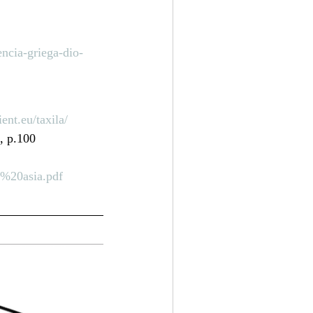
ncia-griega-dio-
ent.eu/taxila/
, p.100 
%20asia.pdf