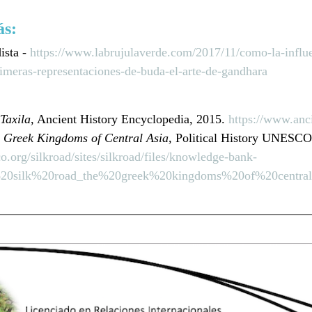
s: 
sta - 
https://www.labrujulaverde.com/2017/11/como-la-influe
rimeras-representaciones-de-buda-el-arte-de-gandhara
Taxila
, Ancient History Encyclopedia, 2015. 
https://www.anci
 Greek Kingdoms of Central Asia,
 Political History UNESCO
co.org/silkroad/sites/silkroad/files/knowledge-bank-
II%20silk%20road_the%20greek%20kingdoms%20of%20central