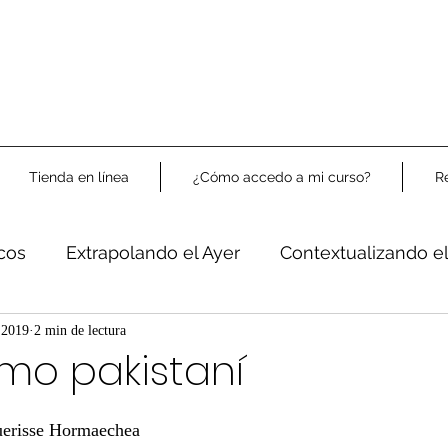
Tienda en línea
¿Cómo accedo a mi curso?
R
icos
Extrapolando el Ayer
Contextualizando e
Libre Análisis
 2019
2 min de lectura
mo pakistaní
uerisse Hormaechea