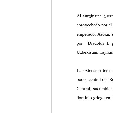
Al surgir una guerr
aprovechado por el 
emperador Asoka, s
por  Diadotus I, g
Uzbekistan, Tayikis
La extensión territ
poder central del R
Central, sucumbiend
dominio griego en P