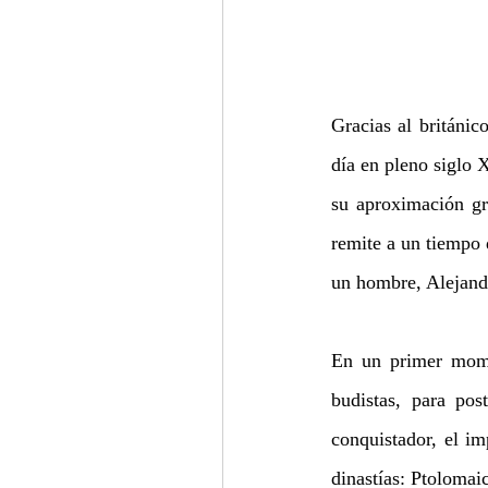
Gracias al británic
día en pleno siglo 
su aproximación gr
remite a un tiempo 
un hombre, Alejan
En un primer mome
budistas, para pos
conquistador, el im
dinastías: Ptolomai