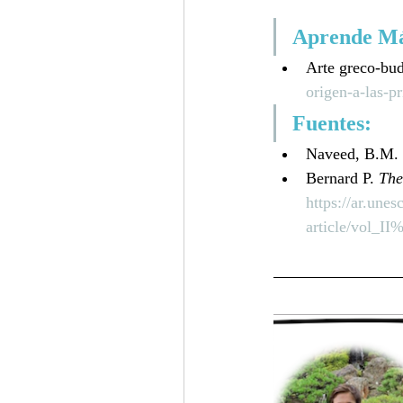
Aprende Má
Arte greco-budi
origen-a-las-p
Fuentes:
Naveed, B.M. 
Bernard P. 
The
https://ar.unes
article/vol_