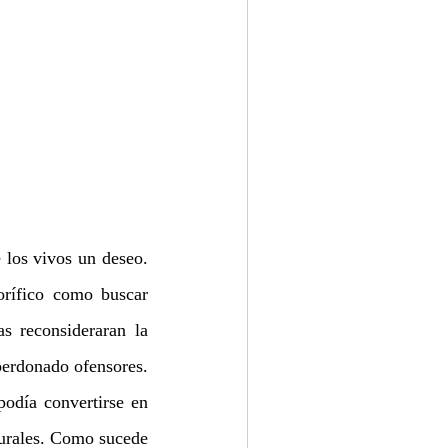
e los vivos un deseo. 
rífico como buscar 
 reconsideraran la 
erdonado ofensores.  
Si una persona moría consumida por ira o sentimientos de venganza, su alma podía convertirse en 
urales. Como sucede 