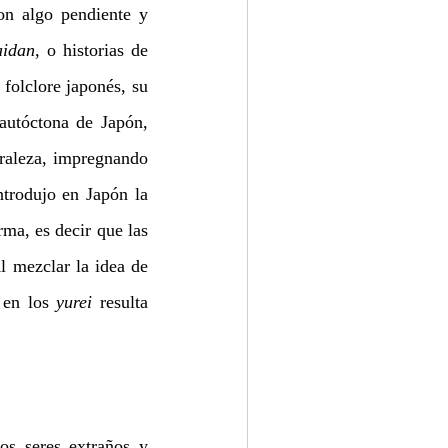
on algo pendiente y 
aidan
, o historias de 
folclore japonés, su 
autóctona de Japón, 
uraleza, impregnando 
trodujo en Japón la 
ma, es decir que las 
 mezclar la idea de 
 en los 
yurei 
resulta 
os seres extraños y 