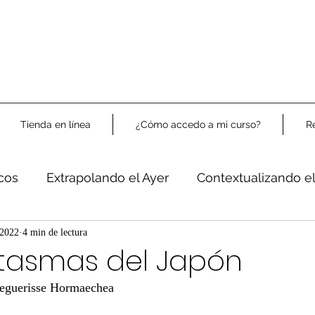
Tienda en línea
¿Cómo accedo a mi curso?
R
icos
Extrapolando el Ayer
Contextualizando e
Libre Análisis
 2022
4 min de lectura
ntasmas del Japón
Beguerisse Hormaechea