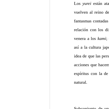
Los 
yurei 
están at
vuelven al reino de
fantasmas contadas 
relación con los di
venera a los 
kami
;
así a la cultura ja
idea de que las pers
acciones que hacemo
espíritus con la de
natural.
Subconjunto de un