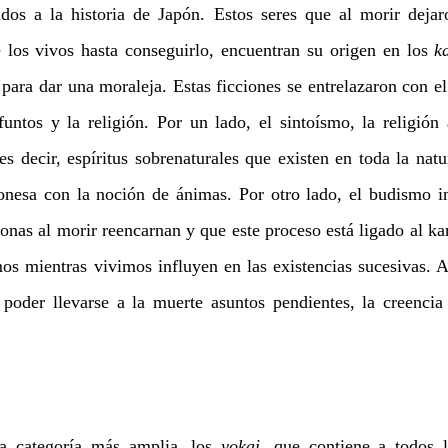
ados a la historia de Japón. Estos seres que al morir dejar
 los vivos hasta conseguirlo, encuentran su origen en los 
k
para dar una moraleja. Estas ficciones se entrelazaron con el 
funtos y la religión. Por un lado, el sintoísmo, la religión 
 es decir, espíritus sobrenaturales que existen en toda la nat
ponesa con la noción de ánimas. Por otro lado, el budismo in
onas al morir reencarnan y que este proceso está ligado al kar
s mientras vivimos influyen en las existencias sucesivas. Al
 poder llevarse a la muerte asuntos pendientes, la creencia
a categoría más amplia, los 
yokai
, que contiene a todos l