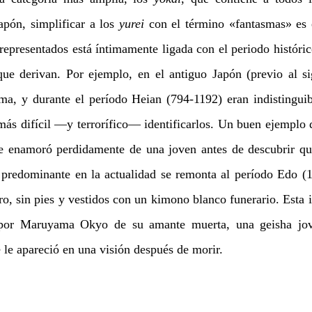
apón, simplificar a los 
yurei 
con el término «fantasmas» es 
epresentados está íntimamente ligada con el periodo histórico
que derivan. Por ejemplo, en el antiguo Japón (previo al sig
rma, y durante el período Heian (794-1192) eran indistinguibl
s difícil —y terrorífico— identificarlos. Un buen ejemplo de
e enamoró perdidamente de una joven antes de descubrir que
predominante en la actualidad se remonta al período Edo (16
ro, sin pies y vestidos con un kimono blanco funerario. Esta 
o por Maruyama Okyo de su amante muerta, una geisha jov
le apareció en una visión después de morir.