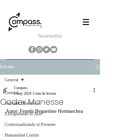
Newsletter
Entrada
General
Compass.
General
2 may 2024
3 min de lectura
Codex Manesse
Patrones Históricos
Autor: Fermín Beguerisse Hormaechea
Extrapolando el Ayer
Contextualizando el Presente
Humanidad Común