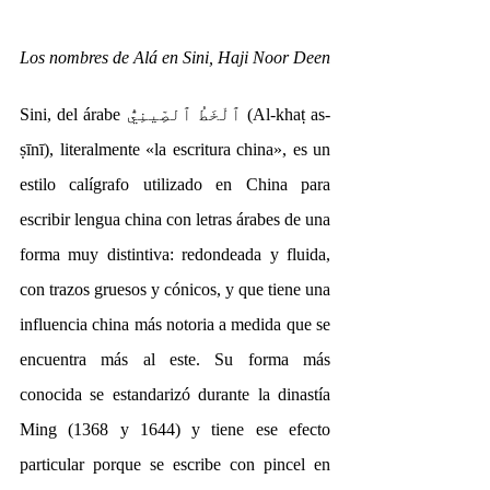
Los nombres de Alá en Sini, Haji Noor Deen
Sini, del árabe ٱلْخَطُ ٱلصِّينِيُّ (Al-khaṭ as-
ṣīnī), literalmente «la escritura china», es un 
estilo calígrafo utilizado en China para 
escribir lengua china con letras árabes de una 
forma muy distintiva: redondeada y fluida, 
con trazos gruesos y cónicos, y que tiene una 
influencia china más notoria a medida que se 
encuentra más al este. Su forma más 
conocida se estandarizó durante la dinastía 
Ming (1368 y 1644) y tiene ese efecto 
particular porque se escribe con pincel en 