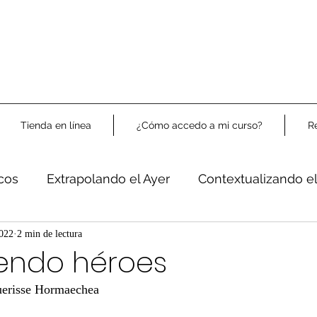
Tienda en línea
¿Cómo accedo a mi curso?
R
icos
Extrapolando el Ayer
Contextualizando e
Libre Análisis
2022
2 min de lectura
iendo héroes
uerisse Hormaechea