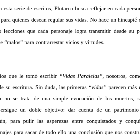
n esta serie de escritos, Plutarco busca reflejar en cada pers
 para quienes desean regular sus vidas. No hace un hincapié e
s lecciones que cada personaje logra transmitir desde su pe
e “malos” para contrarrestar vicios y virtudes.
os que le tomó escribir 
“Vidas Paralelas”
, nosotros, com
de su escritura. Sin duda, las primeras 
“vidas” 
parecen más u
a no se trata de una simple evocación de los muertos
, 
s
rsigue un doble objetivo: dar cuenta de un patrimonio li
n, para pulir las asperezas entre conquistados y conqui
ajes para sacar de todo ello una conclusión que nos constru