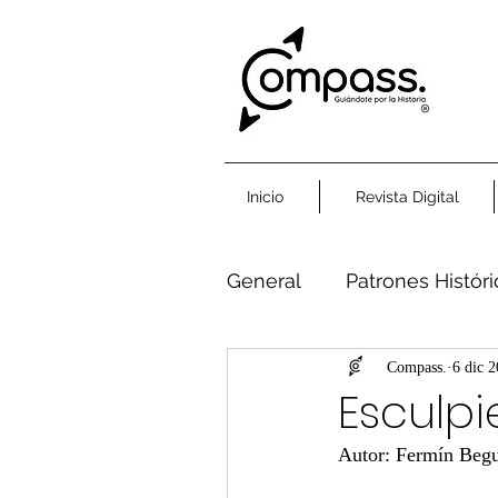
Inicio
Revista Digital
General
Patrones Histór
Humanidad Común
Compass.
6 dic 
Esculp
Autor: Fermín Beg