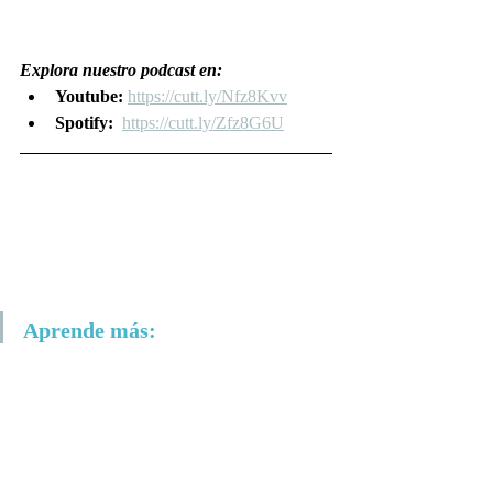
Explora nuestro podcast en:
Youtube: 
https://cutt.ly/Nfz8Kvv
Spotify:  
https://cutt.ly/Zfz8G6U
Aprende más:
Gargantilla, P. (28 de Enero de 2019). 
La expedición científica que acabó con 
el motín del HMS Bounty
. Recuperado 
el 22 de Septiembre de 2020, de 
www.abc.es: 
https://www.abc.es/ciencia/abci-
expedicion-cientifica-acabo-motin-