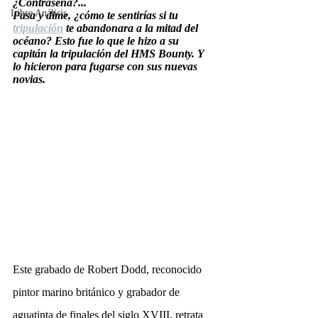
¿Contraseña?...
Libre Análisis
Pasa y dime, ¿cómo te sentirías si tu 
tripulación
 te abandonara a la mitad del 
océano? Esto fue lo que le hizo a su 
capitán la tripulación del HMS Bounty. Y 
lo hicieron para fugarse con sus nuevas 
novias.
Este grabado de Robert Dodd, reconocido 
pintor marino británico y grabador de 
aguatinta de finales del siglo XVIII, retrata 