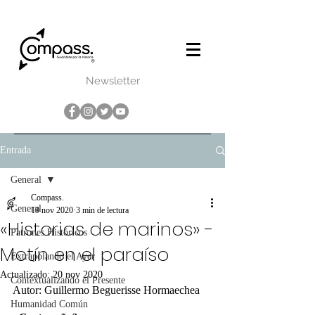
Newsletter
Entrada
General
Compass.
General
19 nov 2020
3 min de lectura
«Historias de marinos» -
Patrones Históricos
Motín en el paraíso
Extrapolando el Ayer
Actualizado:
20 nov 2020
Contextualizando el Presente
Autor: Guillermo Beguerisse Hormaechea
Humanidad Común