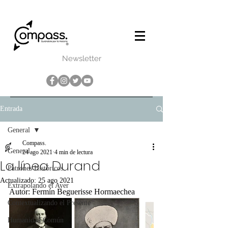
Newsletter
Entrada
General
Compass.
General
24 ago 2021
4 min de lectura
La línea Durand
Patrones Históricos
Actualizado:
25 ago 2021
Extrapolando el Ayer
Autor: Fermín Beguerisse Hormaechea
Contextualizando el Presente
Humanidad Común