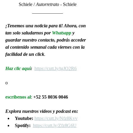
Schiele / 
Autorretrato
 - Schiele
_____________
¡Tenemos una noticia para ti! Ahora, con 
tan solo saludarnos por 
Whatsapp
 y 
guardar nuestro contacto, podrás acceder 
al contenido semanal cada viernes con la 
facilidad de un click
.
Haz clic aquí
: 
https://cutt.ly/tgJO2R6
o
escríbenos al
: 
+52 55 8036 0046
Explora nuestros videos y podcast en:
Youtube: 
https://cutt.ly/Nfz8Kvv
Spotify:  
https://cutt.ly/Zfz8G6U