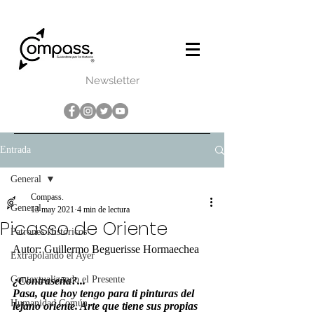
Newsletter
Entrada
General
Compass.
General
13 may 2021
4 min de lectura
Picasso de Oriente
Patrones Históricos
Autor: Guillermo Beguerisse Hormaechea
Extrapolando el Ayer
Contextualizando el Presente
¿Contraseña?...
Pasa, que hoy tengo para ti pinturas del 
Humanidad Común
lejano oriente. Arte que tiene sus propias 