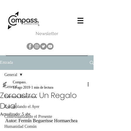
Newsletter
Entrada
General
Compass.
General
13 ago 2019
1 min de lectura
Zoroastro: Un Regalo
Patrones Históricos
Dual
Extrapolando el Ayer
Actualizado:
5 abr
Contextualizando el Presente
Autor: Fermín Beguerisse Hormaechea
Humanidad Común