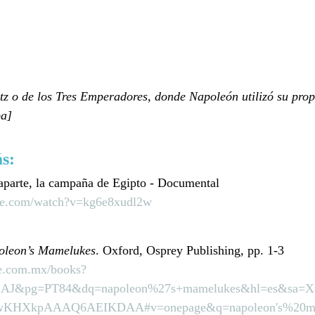
itz o de los Tres Emperadores, donde Napoleón utilizó su prop
pa]
s: 
parte, la campaña de Egipto - Documental
be.com/watch?v=kg6e8xudl2w
oleon’s Mamelukes
. Oxford, Osprey Publishing, pp. 1-3
le.com.mx/books?
J&pg=PT84&dq=napoleon%27s+mamelukes&hl=es&sa=X
KHXkpAAAQ6AEIKDAA#v=onepage&q=napoleon's%20mam