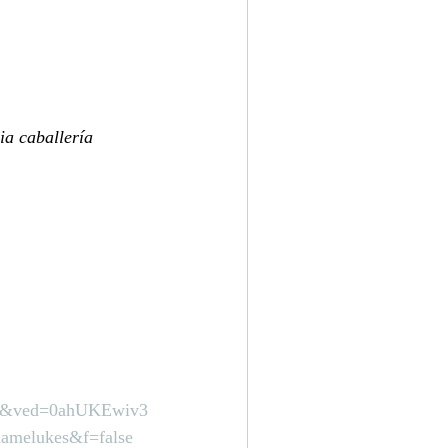
ia caballería 
&ved=0ahUKEwiv3
elukes&f=false