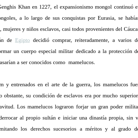
Genghis Khan en 1227, el expansionismo mongol continuó e
ngoles, a lo largo de sus conquistas por Eurasia, se había
mujeres y niños esclavos, casi todos provenientes del Cáuca
tán de 
Egipto
 decidió comprar, reiteradamente, a varios d
rmar un cuerpo especial militar dedicado a la protección de 
pasarían a ser conocidos como  mamelucos.
am y entrenados en el arte de la guerra, los mamelucos fuer
no obstante, su condición de esclavos era por mucho superio
avitud. Los mamelucos lograron forjar un gran poder militar,
rrocar al propio sultán e iniciar una dinastía propia, sin ví
imitando los derechos sucesorios a méritos y al grado de