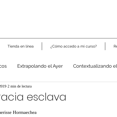
Tienda en línea
¿Cómo accedo a mi curso?
R
icos
Extrapolando el Ayer
Contextualizando e
Libre Análisis
 2019
2 min de lectura
racia esclava
uerisse Hormaechea