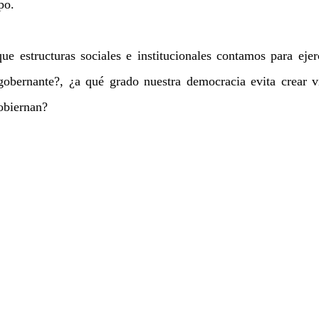
po. 
e estructuras sociales e institucionales contamos para ejerc
gobernante?, ¿a qué grado nuestra democracia evita crear ví
obiernan?