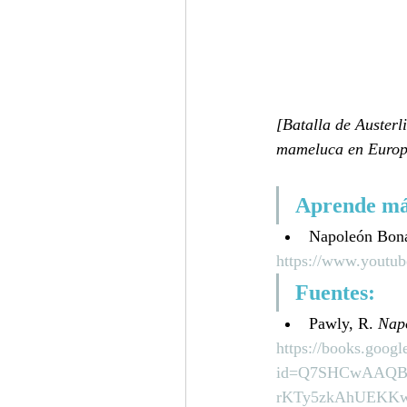
[Batalla de Austerl
mameluca en Euro
Aprende má
Napoleón Bona
https://www.youtu
Fuentes: 
Pawly, R. 
Nap
https://books.goog
id=Q7SHCwAAQBA
rKTy5zkAhUEKKw