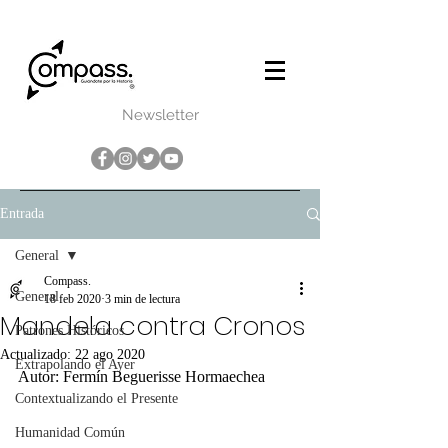
Newsletter
Entrada
General
Compass.
General
18 feb 2020
3 min de lectura
Mandela contra Cronos
Patrones Históricos
Actualizado:
22 ago 2020
Extrapolando el Ayer
Autor: Fermín Beguerisse Hormaechea
Contextualizando el Presente
Humanidad Común