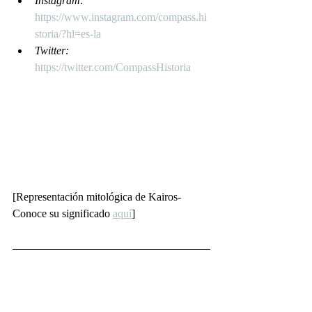
Instagram: 
https://www.instagram.com/compass.hi
storia/?hl=es-la
Twitter: 
https://twitter.com/CompassHistoria
[Representación mitológica de Kairos-
Conoce su significado 
aquí
]