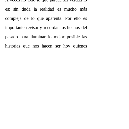
es; sin duda la realidad es mucho más 
compleja de lo que aparenta. Por ello es 
importante revisar y recordar los hechos del 
pasado para iluminar lo mejor posible las 
historias que nos hacen ser hoy quienes 
somos. Más que renegar de ellas, lo 
importante es reconocerlas. Especialmente si 
por añadidura son tan apasionantes como la 
«conjura de los Pazzi».
¿Qué otras historias conoces que hayan dado 
un giro en los últimos años? ¿Por qué crees 
que vale la pena revisar el pasado y 
reformular el futuro?