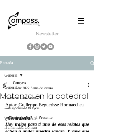
Newsletter
Entrada
General
Compass.
General
13 dic 2022
5 min de lectura
Matanza en la catedral
Patrones Históricos
Autor: Guillermo Beguerisse Hormaechea
Extrapolando el Ayer
Contextualizando el Presente
¿Contraseña?...
Hoy traigo para ti uno de esos relatos que 
Humanidad Común
echan a andar nuestra sangre. Y vaya que 