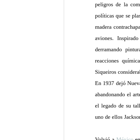
peligros de la comp
políticas que se pl
madera contrachapad
aviones. Inspirado
derramando pintur
reacciones química
Siqueiros considera
En 1937 dejó Nueva 
abandonando el arte
el legado de su tal
uno de ellos Jackso
Volvió a 
México
 e