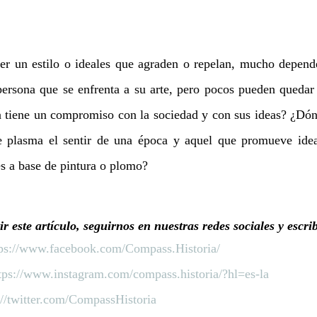
ner un estilo o ideales que agraden o repelan, mucho depend
ersona que se enfrenta a su arte, pero pocos pueden quedar i
a tiene un compromiso con la sociedad y con sus ideas? ¿Dónde
ue plasma el sentir de una época y aquel que promueve idea
s a base de pintura o plomo?
r este artículo, seguirnos en nuestras redes sociales y escri
tps://www.facebook.com/Compass.Historia/
tps://www.instagram.com/compass.historia/?hl=es-la
://twitter.com/CompassHistoria