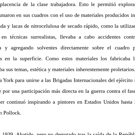
lacencia de la clase trabajadora. Esto le permitió explorar 
asmaron en sus cuadros con el uso de materiales producidos in
a y lacas de nitrocelulosa de secado rápido, como la utilizad
 en técnicas surrealistas, llevaba a cabo accidentes contr
a y agregando solventes directamente sobre el cuadro pa
s en la superficie. Como estos materiales los fabricaba la
ba sus temas, estética y materiales inherentemente proletarios
York para unirse a las Brigadas Internacionales del ejército 
 por una participación más directa en la guerra contra el fas
ler continuó inspirando a pintores en Estados Unidos hasta l
n Pollock.
n 1939. Abatido, pero no derrotado tras la caída de la Repúbl