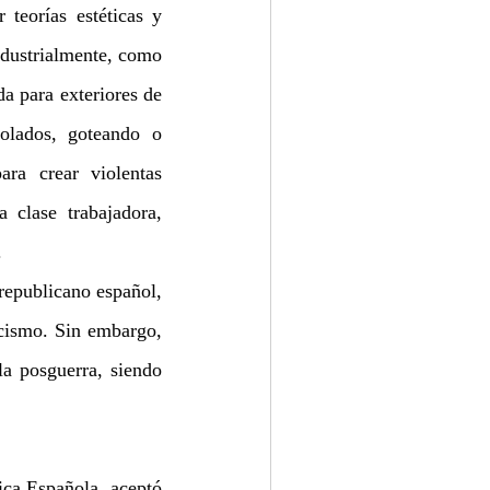
teorías estéticas y 
dustrialmente, como 
a para exteriores de 
olados, goteando o 
ra crear violentas 
 clase trabajadora, 
.
republicano español, 
cismo. Sin embargo, 
a posguerra, siendo 
ica Española, aceptó 