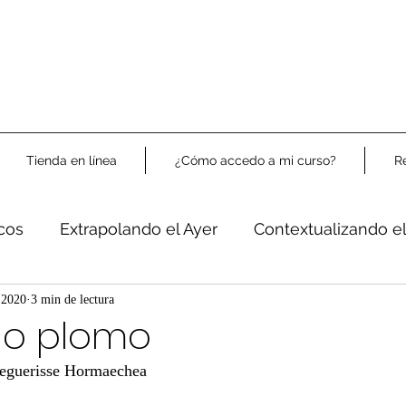
Tienda en línea
¿Cómo accedo a mi curso?
R
icos
Extrapolando el Ayer
Contextualizando e
Libre Análisis
 2020
3 min de lectura
a o plomo
Beguerisse Hormaechea