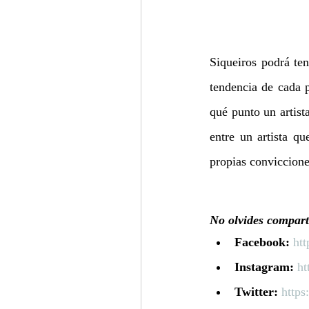
Siqueiros podrá te
tendencia de cada p
qué punto un artist
entre un artista q
propias conviccione
No olvides comparti
Facebook:
ht
Instagram:
ht
Twitter:
https