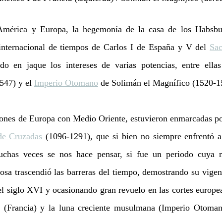
mérica y Europa, la hegemonía de la casa de los Habsbur
 internacional de tiempos de Carlos I de España y V del 
Sac
do en jaque los intereses de varias potencias, entre ellas
547) y el 
Imperio Otomano
 de Solimán el Magnífico (1520-1
ciones de Europa con Medio Oriente, estuvieron enmarcadas por
de Cruzadas
 (1096-1291), que si bien no siempre enfrentó 
chas veces se nos hace pensar, si fue un periodo cuya na
iosa trascendió las barreras del tiempo, demostrando su vigenc
l siglo XVI y ocasionando gran revuelo en las cortes europeas
ana (Francia) y la luna creciente musulmana (Imperio Otoman