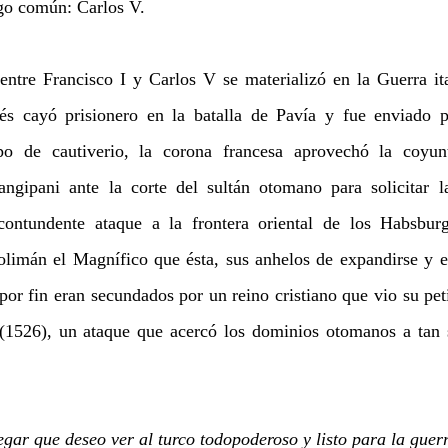
go común: Carlos V.
ntre Francisco I y Carlos V se materializó en la Guerra ita
és cayó prisionero en la batalla de Pavía y fue enviado pr
po de cautiverio, la corona francesa aprovechó la coyunt
ngipani ante la corte del sultán otomano para solicitar la
contundente ataque a la frontera oriental de los Habsbur
limán el Magnífico que ésta, sus anhelos de expandirse y en
 por fin eran secundados por un reino cristiano que vio su pet
(1526), un ataque que acercó los dominios otomanos a tan s
ar que deseo ver al turco todopoderoso y listo para la guerr