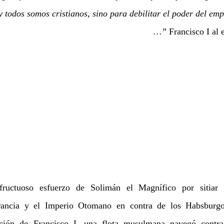
 y todos somos cristianos, sino para debilitar el poder del 
…” 
Francisco I al
ructuoso esfuerzo de Solimán el Magnífico por sitiar 
rancia y el Imperio Otomano en contra de los Habsburgo 
ción de Francisco I, una flota musulmana navegó contra 