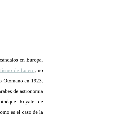
cándalos en Europa, 
ntismo de Lutero
; no 
io Otomano en 1923, 
rabes de astronomía 
othèque Royale de 
omo es el caso de la 