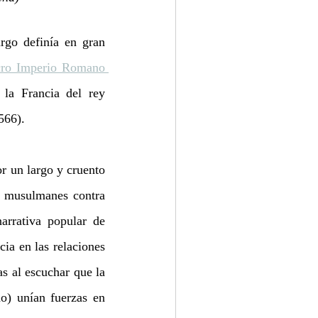
go definía en gran 
ro Imperio Romano 
 la Francia del rey 
566).
 un largo y cruento 
a musulmanes contra 
rrativa popular de 
ia en las relaciones 
 al escuchar que la 
o) unían fuerzas en 