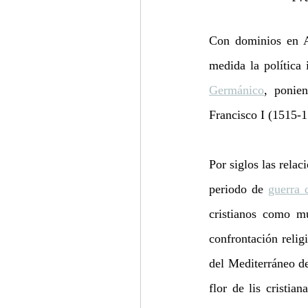
Con dominios en A
medida la política
Germánico
, ponien
Francisco I (1515-1
Por siglos las rela
periodo de 
guerra 
cristianos como mu
confrontación relig
del Mediterráneo de
flor de lis cristi