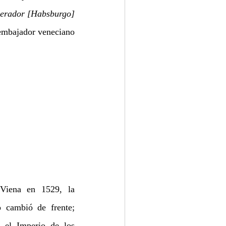
emperador [Habsburgo]
 embajador veneciano
Viena en 1529, la 
cambió de frente; 
el Imperio de los 