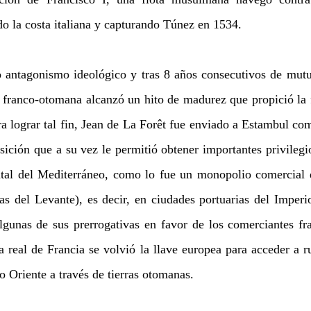
o la costa italiana y capturando Túnez en 1534.
 antagonismo ideológico y tras 8 años consecutivos de mutua
 franco-otomana alcanzó un hito de madurez que propició la f
a lograr tal fin, Jean de La Forêt fue enviado a Estambul co
ición que a su vez le permitió obtener importantes privilegio
ntal del Mediterráneo, como lo fue un monopolio comercial 
as del Levante), es decir, en ciudades portuarias del Imper
lgunas de sus prerrogativas en favor de los comerciantes fra
 real de Francia se volvió la llave europea para acceder a ru
o Oriente a través de tierras otomanas.