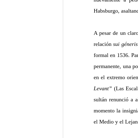
Habsburgo, asaltand
A pesar de un claro
relación 
sui géneris
formal en 1536. Par
permanente, una pos
en el extremo orie
Levant” 
(Las Escal
sultán renunció a a
momento la insignia
el Medio y el Lejan