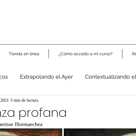
Tienda en línea
¿Cómo accedo a mi curso?
R
icos
Extrapolando el Ayer
Contextualizando e
Libre Análisis
 2021
3 min de lectura
nza profana
uerisse Hormaechea