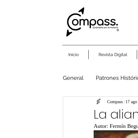
Inicio
Revista Digital
General
Patrones Histór
Humanidad Común
Compass.
17 ago
La alia
Autor: Fermín Beg