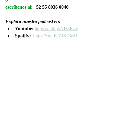
escríbenos al
: 
+52 55 8036 0046
Explora nuestro podcast en:
Youtube: 
https://cutt.ly/Nfz8Kvv
Spotify:  
https://cutt.ly/Zfz8G6U
Cúpula de la Capilla palatina de Aquisgrán, 
componente restante del palacio de 
Carlomagno en Aquisgrán (data del s.IX 
con restauración del siglo XIX)