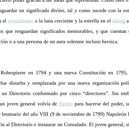
 cierto poder gracias a las ideas que representan. Como bien e
sguardar un significado divino, tal y como sucede con la estr
 el 
cristianismo
 o la luna creciente y la estrella en el 
islam
; 
os que resguardan significados memorables, y que cuentan c
ución o a una persona de un aura solemne incluso heroica. 
Robespierre en 1794 y una nueva Constitución en 1795, 
fue disuelta y remplazada por una nueva organización polít
n un Directorio conformado por cinco “directores”. Sin emb
 un joven general volvía de 
Egipto
 para hacerse del poder, 
e brumario del año VIII (9 de noviembre de 1799) Napoleón l
in al Directorio e instaurar un Consulado. El joven general, s