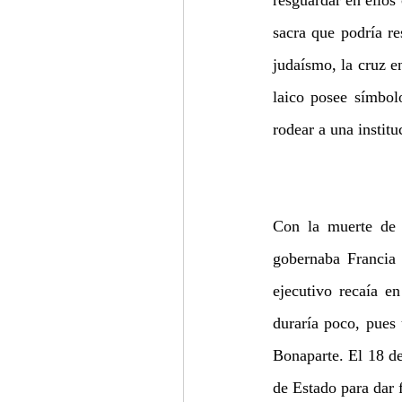
resguardar en ellos
sacra que podría re
judaísmo, la cruz en
laico posee símbol
rodear a una instit
Con la muerte de 
gobernaba Francia 
ejecutivo recaía e
duraría poco, pues
Bonaparte. El 18 d
de Estado para dar f