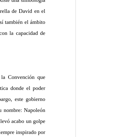
xiste una simbología 
ella de David en el 
así también el ámbito 
on la capacidad de 
la Convención que 
ica donde el poder 
argo, este gobierno 
su nombre: Napoleón 
levó acabo un golpe 
iempre inspirado por 