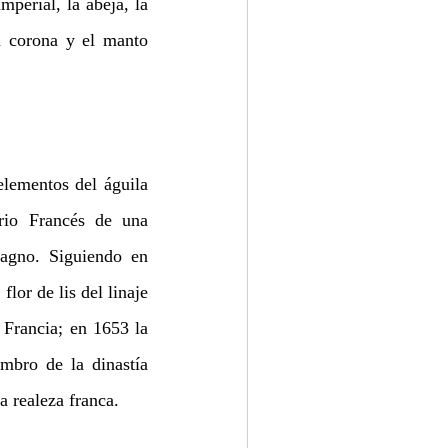
perial, la abeja, la 
 corona y el manto 
lementos del águila 
rio Francés de una 
gno. Siguiendo en 
lor de lis del linaje 
Francia; en 1653 la 
bro de la dinastía 
a realeza franca.