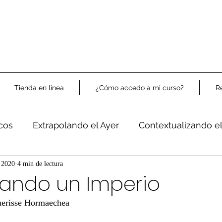
Tienda en línea
¿Cómo accedo a mi curso?
R
icos
Extrapolando el Ayer
Contextualizando e
Libre Análisis
 2020
4 min de lectura
mando un Imperio
uerisse Hormaechea