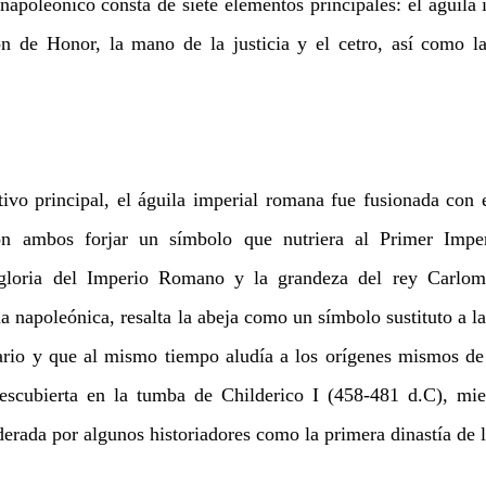
apoleónico consta de siete elementos principales: el águila im
n de Honor, la mano de la justicia y el cetro, así como la
ivo principal, el águila imperial romana fue fusionada con e
con ambos forjar un símbolo que nutriera al Primer Impe
gloria del Imperio Romano y la grandeza del rey Carloma
a napoleónica, resalta la abeja como un símbolo sustituto a la f
ario y que al mismo tiempo aludía a los orígenes mismos de 
escubierta en la tumba de Childerico I (458-481 d.C), miem
erada por algunos historiadores como la primera dinastía de l