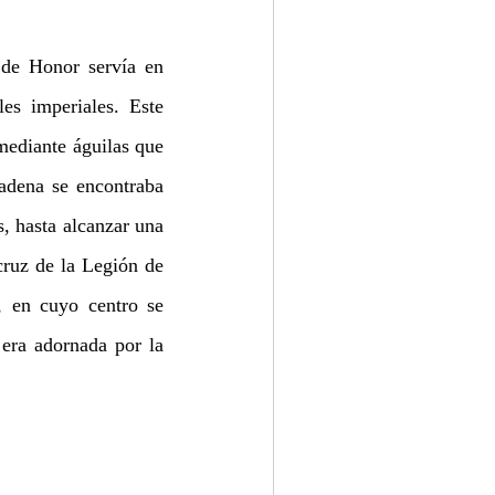
e Honor servía en 
s imperiales. Este 
ediante águilas que 
adena se encontraba 
bordeada en ambos lados por una pequeña cadena que alternaba estrellas y abejas, hasta alcanzar una 
ruz de la Legión de 
 en cuyo centro se 
era adornada por la 