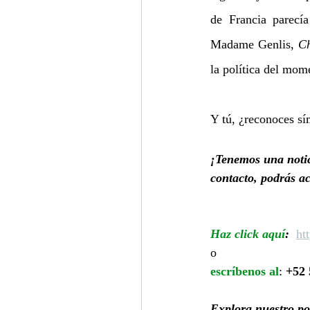
de Francia parecí
Madame Genlis, 
Ch
la política del mom
Y tú, ¿reconoces sí
¡Tenemos una notic
contacto, podrás ac
Haz click aquí
: 
ht
o
escríbenos al
: 
+52 
Explora nuestro po