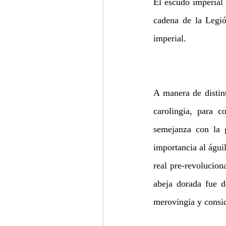
El escudo imperial n
cadena de la Legió
imperial. 
A manera de distint
carolingia, para 
semejanza con la 
importancia al águil
real pre-revolucion
abeja dorada fue d
merovingia y consid